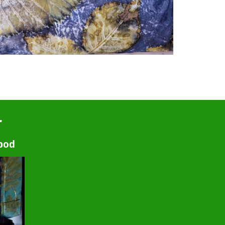
r
nbod