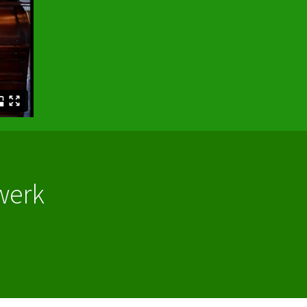
nwerk